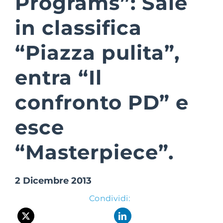
Programs”: Sale
in classifica
Suite Login
“Piazza pulita”,
entra “Il
confronto PD” e
esce
“Masterpiece”.
2 Dicembre 2013
Condividi: