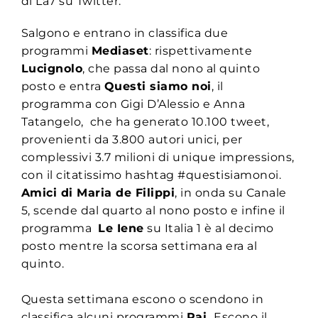
di La7 su Twitter.
Salgono e entrano in classifica due
programmi
Mediaset
: rispettivamente
Lucignolo
, che passa dal nono al quinto
posto e entra
Questi siamo noi
, il
programma con Gigi D’Alessio e Anna
Tatangelo, che ha generato 10.100 tweet,
provenienti da 3.800 autori unici, per
complessivi 3.7 milioni di unique impressions,
con il citatissimo hashtag #questisiamonoi.
Amici di Maria de Filippi
, in onda su Canale
5, scende dal quarto al nono posto e infine il
programma
Le Iene
su Italia 1 è al decimo
posto mentre la scorsa settimana era al
quinto.
Questa settimana escono o scendono in
classifica alcuni programmi
Rai.
Escono il