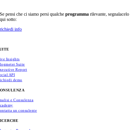
Se pensi che ci siamo persi qualche
programma
rilevante, segnalacelo
qui sotto:
richiedi info
UITE
ive Insights
logmeter Suite
xecutive Report
ocial API
ichiedi demo
ONSULENZA
nalisi e Consulenza
cademy
ontatta un consulente
ICERCHE