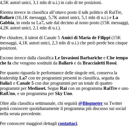
4,5K autori unici, 3,1 mln di u.i.) in calo di tre posizioni.
Rientra invece in classifica all’ottavo posto il talk politico di RaiTre,
Ballarò
(16,1K messaggi, 5,7K autori unici, 5,1 mln di u.i.) e
La
Gabbia
, in onda su La7
,
sale dal decimo al nono posto (15K messaggi
4,2K autori unici, 2,1 mln di u.i.).
Per chiudere, il talent di Canale 5
Amici di Maria de Filippi
(15K
messaggi, 4,1K autori unici, 2,3 mln di u.i.) che però perde ben cinque
posizioni.
Escono invece dalla classifica
Le Invasioni Barbariche
e
Che tempo
che fa
che vengono sostituiti da
Ballarò
e da
Braccialetti Rossi
.
Per quanto riguarda le performance delle singole reti, conserva la
leadership
La7
con tre programmi presenti in classifica, seguita da
Italia1
e
Canale 5
con due programmi per un totale di quattro
programmi per
Mediaset.
Segue
Rai
con un programma
RaiTre
e uno
RaiUno
, e un programma per
Sky Uno
.
Oltre alla classifica settimanale, chi seguirà
@Blogmeter
su Twitter
potrà conoscere quotidianamente il programma più discusso sui social
nella serata precedente.
Per conoscere maggiori dettagli
contattaci
.