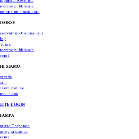
logmeter Research
icerche pubblicate
ontatta un consulente
ISORSE
sservatorio Coronavirus
log
ebinar
icerche pubblicate
venti
HI SIAMO
zienda
eam
avora con noi
ove siamo
UITE LOGIN
TAMPA
otizie Corporate
assegna stampa
venti