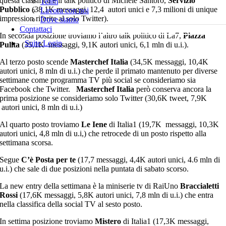
questa classifica è il talk politico di Michele Santoro,
Servizio
Team
Pubblico
(38,1K messaggi, 12,4 autori unici e 7,3 milioni di unique
Lavora con noi
impression riferite al solo Twitter).
Dove siamo
Contattaci
In seconda posizione troviamo l’altro talk politico di La7,
Piazza
Suite Login
Pulita
(35,1K messaggi, 9,1K autori unici, 6,1 mln di u.i.).
Al terzo posto scende
Masterchef Italia
(34,5K messaggi, 10,4K
autori unici, 8 mln di u.i.) che perde il primato mantenuto per diverse
settimane come programma TV più social se consideriamo sia
Facebook che Twitter.
Masterchef Italia
però conserva ancora la
prima posizione se consideriamo solo Twitter (30,6K tweet, 7,9K
autori unici, 8 mln di u.i.)
Al quarto posto troviamo
Le Iene
di Italia1 (19,7K messaggi, 10,3K
autori unici, 4,8 mln di u.i,) che retrocede di un posto rispetto alla
settimana scorsa.
Segue
C’è Posta per te
(17,7 messaggi, 4,4K autori unici, 4.6 mln di
u.i.) che sale di due posizioni nella puntata di sabato scorso.
La new entry della settimana è la miniserie tv di RaiUno
Braccialetti
Rossi
(17,6K messaggi, 5,8K autori unici, 7,8 mln di u.i.) che entra
nella classifica della social TV al sesto posto.
In settima posizione troviamo
Mistero
di Italia1 (17,3K messaggi,