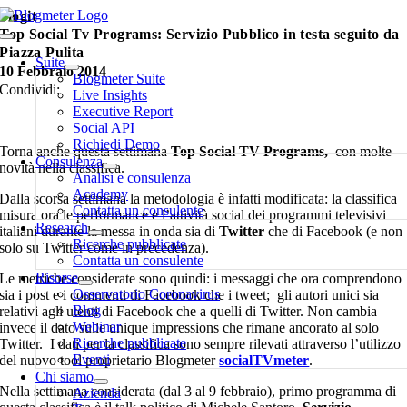
Salta
blogit
al
Top Social Tv Programs: Servizio Pubblico in testa seguito da
Toggle
contenuto
Piazza Pulita
Navigation
Suite
10 Febbraio 2014
Blogmeter Suite
Condividi:
Live Insights
Executive Report
Social API
Richiedi Demo
Torna anche questa settimana
Top Social TV Programs,
con molte
Consulenza
novità nella classifica.
Analisi e consulenza
Academy
Dalla scorsa settimana la metodologia è infatti modificata: la classifica
Contatta un consulente
misura ora le performance e l’attività social dei programmi televisivi
Research
italiani durante la messa in onda sia di
Twitter
che di Facebook (e non
Ricerche pubblicate
solo su Twitter come in precedenza).
Contatta un consulente
Risorse
Le metriche considerate sono quindi: i messaggi che ora comprendono
Osservatorio Coronavirus
sia i post e i commenti di Facebook che i tweet; gli autori unici sia
Blog
relativi agli utenti di Facebook che a quelli di Twitter. Non cambia
Webinar
invece il dato sulle unique impressions che rimane ancorato al solo
Ricerche pubblicate
Twitter. I dati per la classifica sono sempre rilevati attraverso l’utilizzo
Eventi
del nuovo tool proprietario Blogmeter
socialTVmeter
.
Chi siamo
Nella settimana considerata (dal 3 al 9 febbraio), primo programma di
Azienda