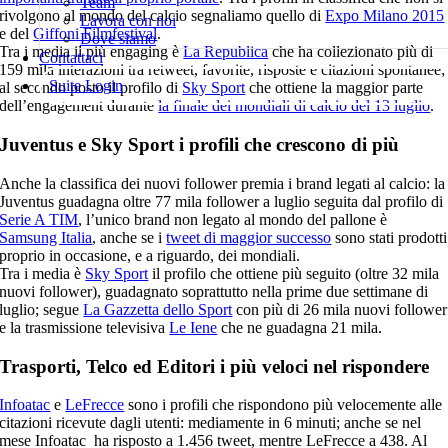
Team
rivolgono al mondo del calcio segnaliamo quello di
Expo Milano 2015
Lavora con noi
e del
Giffoni Filmfestival
.
Dove siamo
Tra i media il più engaging è
La Republica
che ha collezionato più di
Contattaci
159 mila interazioni tra retweet, favorite, risposte e citazioni spontanee;
Suite Login
al secondo posto il profilo di
Sky Sport
che ottiene la maggior parte
dell’engagement durante
la finale dei mondiali di calcio del 13 luglio
.
Juventus e Sky Sport i profili che crescono di più
Anche la classifica dei nuovi follower premia i brand legati al calcio: la
Juventus guadagna oltre 77 mila follower a luglio seguita dal profilo di
Serie A TIM
, l’unico brand non legato al mondo del pallone è
Samsung Italia
, anche se i
tweet di maggior successo
sono stati prodotti
proprio in occasione, e a riguardo, dei mondiali.
Tra i media è
Sky Sport
il profilo che ottiene più seguito (oltre 32 mila
nuovi follower), guadagnato soprattutto nella prime due settimane di
luglio; segue
La Gazzetta dello Sport
con più di 26 mila nuovi follower
e la trasmissione televisiva
Le Iene
che ne guadagna 21 mila.
Trasporti, Telco ed Editori i più veloci nel rispondere
Infoatac
e
LeFrecce
sono i profili che rispondono più velocemente alle
citazioni ricevute dagli utenti: mediamente in 6 minuti; anche se nel
mese Infoatac ha risposto a 1.456 tweet, mentre LeFrecce a 438. Al