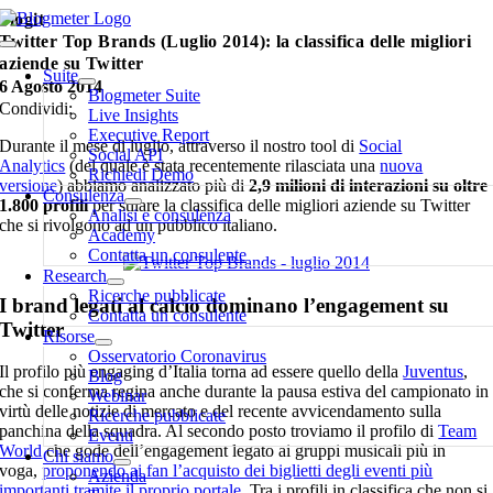
Salta
blogit
al
Twitter Top Brands (Luglio 2014): la classifica delle migliori
Toggle
contenuto
aziende su Twitter
Navigation
Suite
6 Agosto 2014
Blogmeter Suite
Condividi:
Live Insights
Executive Report
Durante il mese di luglio, attraverso il nostro tool di
Social
Social API
Analytics
(del quale è stata recentemente rilasciata una
nuova
Richiedi Demo
versione
) abbiamo analizzato più di
2,9 milioni di interazioni
su oltre
Consulenza
1.800 profili
per stilare la classifica delle migliori aziende su Twitter
Analisi e consulenza
che si rivolgono ad un pubblico italiano.
Academy
Contatta un consulente
Research
Ricerche pubblicate
I brand legati al calcio dominano l’engagement su
Contatta un consulente
Twitter
Risorse
Osservatorio Coronavirus
Il profilo più engaging d’Italia torna ad essere quello della
Juventus
,
Blog
che si conferma regina anche durante la pausa estiva del campionato in
Webinar
virtù delle notizie di mercato e del recente avvicendamento sulla
Ricerche pubblicate
panchina della squadra. Al secondo posto troviamo il profilo di
Team
Eventi
World
che gode dell’engagement legato ai gruppi musicali più in
Chi siamo
voga,
proponendo ai fan l’acquisto dei biglietti degli eventi più
Azienda
importanti tramite il proprio portale
. Tra i profili in classifica che non si