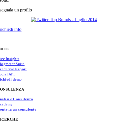
sotto.
segnala un profilo
richiedi info
UITE
ive Insights
logmeter Suite
xecutive Report
ocial API
ichiedi demo
ONSULENZA
nalisi e Consulenza
cademy
ontatta un consulente
ICERCHE