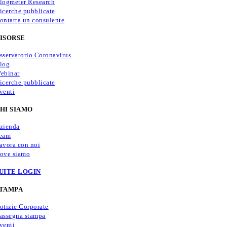
logmeter Research
icerche pubblicate
ontatta un consulente
ISORSE
sservatorio Coronavirus
log
ebinar
icerche pubblicate
venti
HI SIAMO
zienda
eam
avora con noi
ove siamo
UITE LOGIN
TAMPA
otizie Corporate
assegna stampa
venti