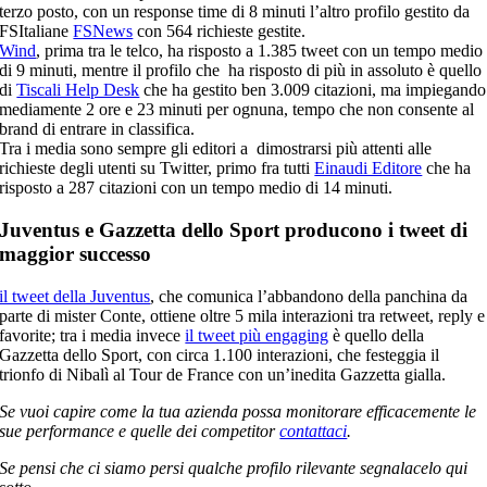
terzo posto, con un response time di 8 minuti l’altro profilo gestito da
FSItaliane
FSNews
con 564 richieste gestite.
Wind
, prima tra le telco, ha risposto a 1.385 tweet con un tempo medio
di 9 minuti, mentre il profilo che ha risposto di più in assoluto è quello
di
Tiscali Help Desk
che ha gestito ben 3.009 citazioni, ma impiegando
mediamente 2 ore e 23 minuti per ognuna, tempo che non consente al
brand di entrare in classifica.
Tra i media sono sempre gli editori a dimostrarsi più attenti alle
richieste degli utenti su Twitter, primo fra tutti
Einaudi Editore
che ha
risposto a 287 citazioni con un tempo medio di 14 minuti.
Juventus e Gazzetta dello Sport producono i tweet di
maggior successo
il tweet della Juventus
, che comunica l’abbandono della panchina da
parte di mister Conte, ottiene oltre 5 mila interazioni tra retweet, reply e
favorite; tra i media invece
il tweet più engaging
è quello della
Gazzetta dello Sport, con circa 1.100 interazioni, che festeggia il
trionfo di Nibalì al Tour de France con un’inedita Gazzetta gialla.
Se vuoi capire come la tua azienda possa monitorare efficacemente le
sue performance e quelle dei competitor
contattaci
.
Se pensi che ci siamo persi qualche profilo rilevante segnalacelo qui