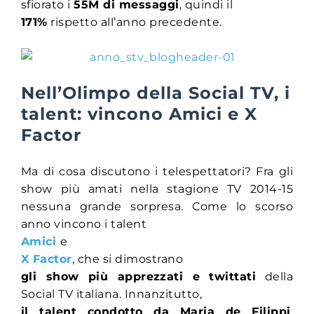
sfiorato i
55M di messaggi
, quindi il
171%
rispetto all’anno precedente.
Nell’Olimpo della Social TV, i
talent: vincono Amici e X
Factor
Ma di cosa discutono i telespettatori? Fra gli
show più amati nella stagione TV 2014-15
nessuna grande sorpresa. Come lo scorso
anno vincono i talent
Amici
e
X Factor
, che si dimostrano
gli show più apprezzati e twittati
della
Social TV italiana. Innanzitutto,
il talent condotto da Maria de Filippi
,