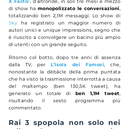
X Facto
r
, d’altronde, in soli tre mesi e mezzo
di show ha
monopolizzato le conversazioni
,
totalizzando ben 2,1M messaggi. Lo show di
Sky
ha registrato un maggior numero di
autori unici e unique impressions, segno che
è riuscito a coinvolgere un bacino più ampio
di utenti con un grande seguito.
Ritorno col botto, dopo tre anni di assenza
dalla TV, per
L’isola dei Famosi
, che,
nonostante la débâcle della prima puntata
che ha visto la trasmissione interrotta a causa
del maltempo (ben 130,5K tweet), ha
generato un totale di
ben 1,1M tweet
,
risultando il sesto programma più
commentato.
Rai 3 spopola non solo nei