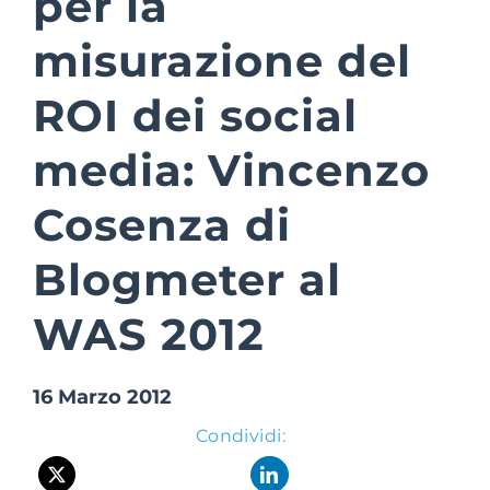
per la
misurazione del
Suite Login
ROI dei social
media: Vincenzo
Cosenza di
Blogmeter al
WAS 2012
16 Marzo 2012
Condividi: