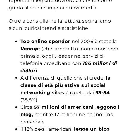
report simile!) che dovrebbe servire come
guida al marketing sui nuovi media.
Oltre a consigliarne la lettura, segnaliamo
alcuni curiosi trend e statistiche:
Top online spender
nel 2006 è stata la
Vonage
(che, ammetto, non conoscevo
prima di oggi), leader nei servizi di
telefonia broadband con
186 milioni di
dollari
A differenza di quello che si crede,
la
classe di età
più attiva sui social
networking sites
è quella dai
35-54
(38,5%)
Circa
57 milioni di americani leggono i
blog,
mentre 12 milioni ne hanno uno
personale
Il 12% degli americani
legge un blog