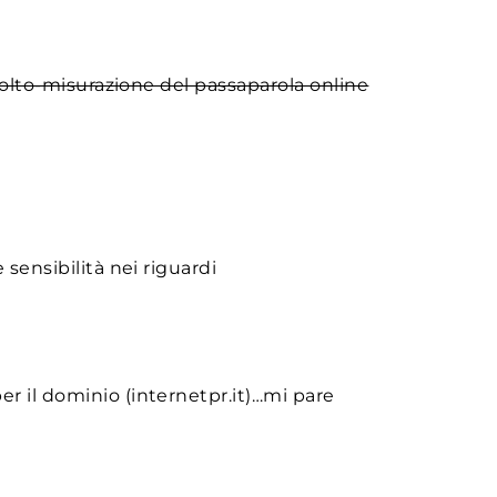
scolto-misurazione del passaparola online
 sensibilità nei riguardi
er il dominio (internetpr.it)…mi pare