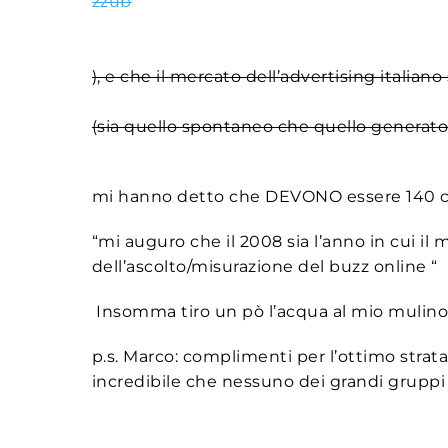
zzub
), e che il mercato dell’advertising italia
(sia quello spontaneo che quello generato 
mi hanno detto che DEVONO essere 140 ca
“mi auguro che il 2008 sia l’anno in cui il 
dell’ascolto/misurazione del buzz online “
Insomma tiro un pò l’acqua al mio mulino
p.s. Marco: complimenti per l’ottimo strat
incredibile che nessuno dei grandi gruppi d