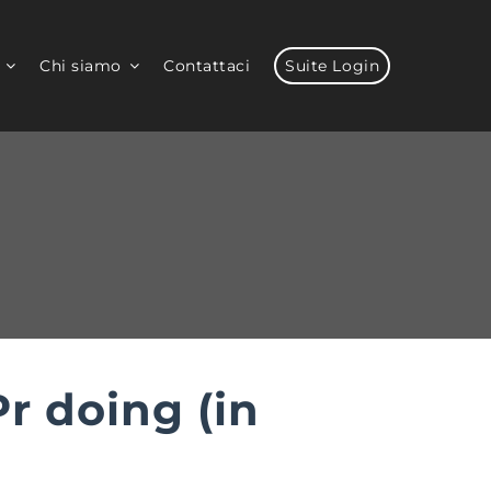
Chi siamo
Contattaci
Suite Login
r doing (in