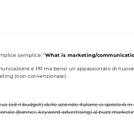
plice semplice: “
What is marketing/communication
nicazione e PR ma bensì un appassionato di nuove te
ting (non convenzionale):
cus (ed il budget) delle aziende italiane si sposterà in 
ionale (banner, keyword advertising) al buzz marketi