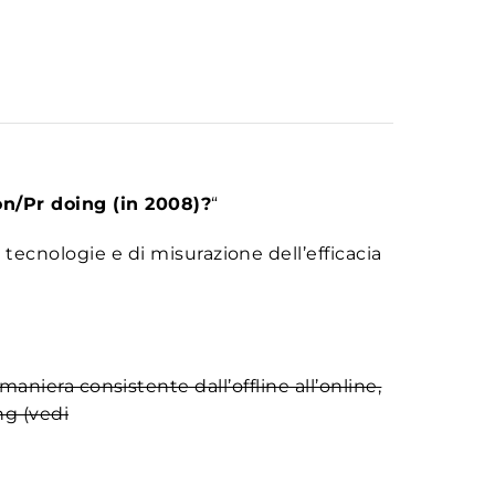
/Pr doing (in 2008)?
“
cnologie e di misurazione dell’efficacia
maniera consistente dall’offline all’online,
ng (vedi