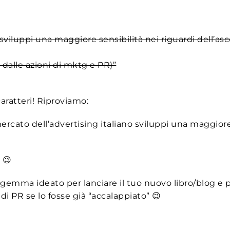
no sviluppi una maggiore sensibilità nei riguardi dell’a
dalle azioni di mktg e PR)”
ratteri! Riproviamo:
mercato dell’advertising italiano sviluppi una maggiore
 😉
agemma ideato per lanciare il tuo nuovo libro/blog e p
i PR se lo fosse già “accalappiato” 😉