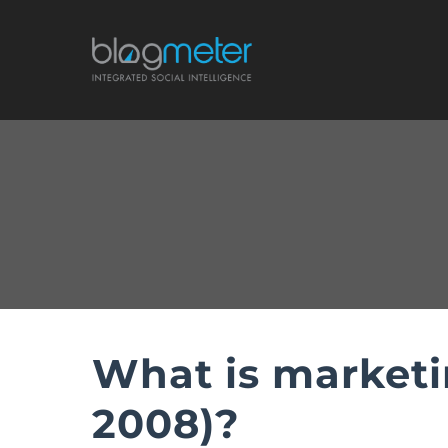
Salta
al
contenuto
What is marketi
2008)?