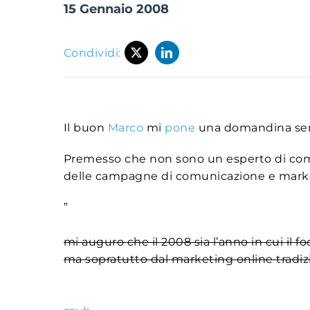
15 Gennaio 2008
Condividi:
Il buon
Marco
mi
pone
una domandina sem
Premesso che non sono un esperto di comu
delle campagne di comunicazione e marke
”
mi auguro che il 2008 sia l’anno in cui il fo
ma sopratutto dal marketing online tradiz