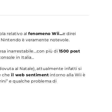
la relativo al
fenomeno Wii…
e direi
a Nintendo è veramente notevole.
esa inarrestabile….con più di
1500 post
console in Italia…
ovuta al Natale), attualmente infatti si
re che
il web sentiment
intorno alla Wii è
rini” e qualche problema di