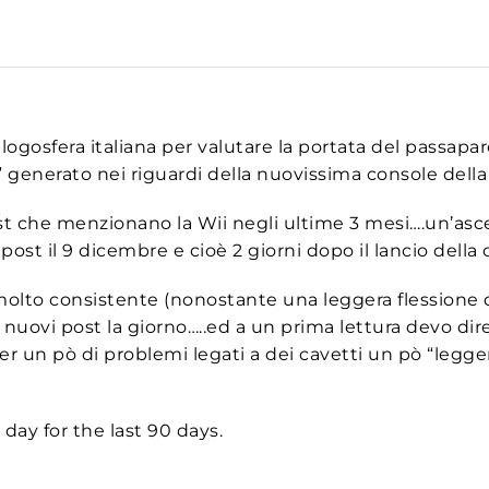
ogosfera italiana per valutare la portata del passaparo
 generato nei riguardi della nuovissima console dell
ost che menzionano la Wii negli ultime 3 mesi….un’asc
post il 9 dicembre e cioè 2 giorni dopo il lancio della 
 molto consistente (nonostante una leggera flessione d
 nuovi post la giorno…..ed a un prima lettura devo di
 un pò di problemi legati a dei cavetti un pò “legge
day for the last 90 days.