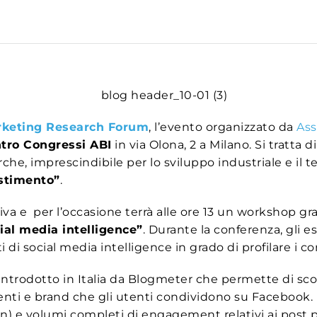
keting Research Forum
, l’evento organizzato da
Ass
tro Congressi ABI
in via Olona, 2 a Milano. Si tratta 
erche, imprescindibile per lo sviluppo industriale e il 
estimento”
.
va e per l’occasione terrà alle ore 13 un workshop gra
cial media intelligence”
. Durante la conferenza, gli 
i di social media intelligence in grado di profilare i c
io introdotto in Italia da Blogmeter che permette di sco
eventi e brand che gli utenti condividono su Facebook. I
on) e volumi completi di engagement relativi ai post 