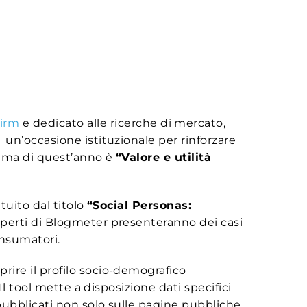
irm
e dedicato alle ricerche di mercato,
di un’occasione istituzionale per rinforzare
tema di q
uest’anno è
“Valore e utilità
tuito dal titolo
“Social Personas:
esperti di Blogmeter presenteranno dei casi
onsumatori.
prire il profilo socio-demografico
l tool mette a disposizione dati specifici
pubblicati non solo sulle pagine pubbliche