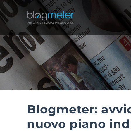
Salta
al
contenuto
Blogmeter: avvic
nuovo piano indu