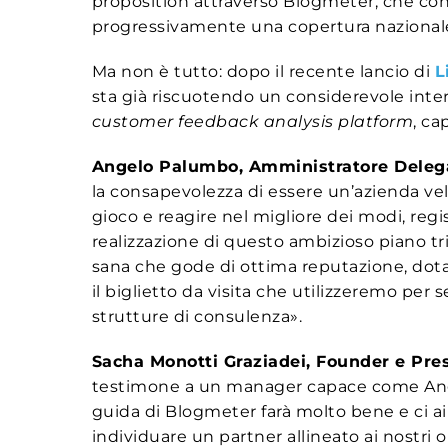
proposition attraverso Blogmeter, che con
progressivamente una copertura nazional
Ma non è tutto: dopo il recente lancio di
L
sta già riscuotendo un considerevole inte
customer feedback analysis platform
, ca
Angelo Palumbo, Amministratore Deleg
la consapevolezza di essere un’azienda vel
gioco e reagire nel migliore dei modi, reg
realizzazione di questo ambizioso piano tri
sana che gode di ottima reputazione, dotat
il biglietto da visita che utilizzeremo per
strutture di consulenza».
Sacha Monotti Graziadei, Founder e Pre
testimone a un manager capace come Angel
guida di Blogmeter farà molto bene e ci ai
individuare un partner allineato ai nostri o