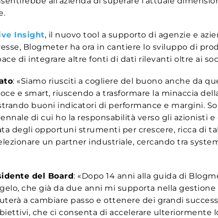
sentirebbe all’azienda di superare l’attuale dimensio
e.
ive Insight
, il nuovo tool a supporto di agenzie e azie
resse, Blogmeter ha ora in cantiere lo sviluppo di 
pace di integrare altre fonti di dati rilevanti oltre ai soc
ato
: «Siamo riusciti a cogliere del buono anche da q
oce e smart, riuscendo a trasformare la minaccia del
istrando buoni indicatori di performance e margini. So
ennale di cui ho la responsabilità verso gli azionisti 
a degli opportuni strumenti per crescere, ricca di tal
 selezionare un partner industriale, cercando tra system
sidente del Board
: «Dopo 14 anni alla guida di Blogme
o, che già da due anni mi supporta nella gestione d
uterà a cambiare passo e ottenere dei grandi successi.
biettivi, che ci consenta di accelerare ulteriormente l