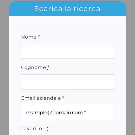
Scarica la ricerca
Nome
*
Cognome
*
Email aziendale
*
Lavori in...
*