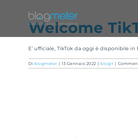
Salta
al
contenuto
Welcome TikT
E’ ufficiale, TikTok da oggi è disponibile in 
Di
blogmeter
|
13 Gennaio 2022
|
blogit
|
Commenti