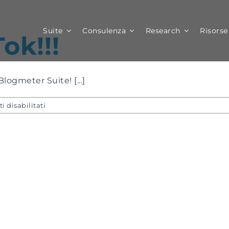
Suite
Consulenza
Research
Risorse
ok!!!
Blogmeter Suite! [...]
su
 disabilitati
Welcome
TikTok!!!